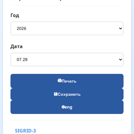
Год
Дата
🖨️
Печать
💾
Сохранить
🌐
eng
SIGRID-3